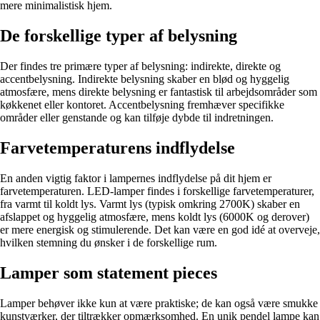
mere minimalistisk hjem.
De forskellige typer af belysning
Der findes tre primære typer af belysning: indirekte, direkte og
accentbelysning. Indirekte belysning skaber en blød og hyggelig
atmosfære, mens direkte belysning er fantastisk til arbejdsområder som
køkkenet eller kontoret. Accentbelysning fremhæver specifikke
områder eller genstande og kan tilføje dybde til indretningen.
Farvetemperaturens indflydelse
En anden vigtig faktor i lampernes indflydelse på dit hjem er
farvetemperaturen. LED-lamper findes i forskellige farvetemperaturer,
fra varmt til koldt lys. Varmt lys (typisk omkring 2700K) skaber en
afslappet og hyggelig atmosfære, mens koldt lys (6000K og derover)
er mere energisk og stimulerende. Det kan være en god idé at overveje,
hvilken stemning du ønsker i de forskellige rum.
Lamper som statement pieces
Lamper behøver ikke kun at være praktiske; de kan også være smukke
kunstværker, der tiltrækker opmærksomhed. En unik pendel lampe kan