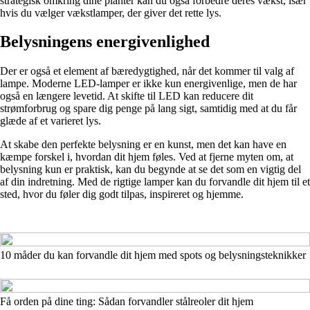
strategisk omkring dine planter kan du også forbedre deres vækst, især
hvis du vælger vækstlamper, der giver det rette lys.
Belysningens energivenlighed
Der er også et element af bæredygtighed, når det kommer til valg af
lampe. Moderne LED-lamper er ikke kun energivenlige, men de har
også en længere levetid. At skifte til LED kan reducere dit
strømforbrug og spare dig penge på lang sigt, samtidig med at du får
glæde af et varieret lys.
At skabe den perfekte belysning er en kunst, men det kan have en
kæmpe forskel i, hvordan dit hjem føles. Ved at fjerne myten om, at
belysning kun er praktisk, kan du begynde at se det som en vigtig del
af din indretning. Med de rigtige lamper kan du forvandle dit hjem til et
sted, hvor du føler dig godt tilpas, inspireret og hjemme.
10 måder du kan forvandle dit hjem med spots og belysningsteknikker
Få orden på dine ting: Sådan forvandler stålreoler dit hjem