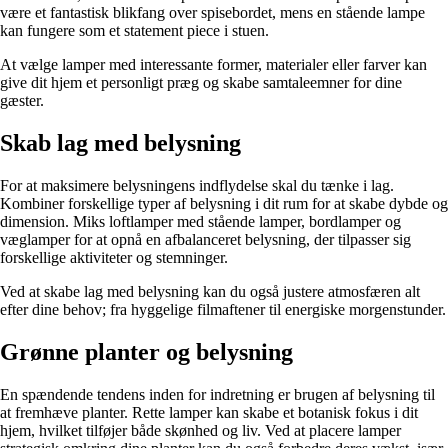
være et fantastisk blikfang over spisebordet, mens en stående lampe
kan fungere som et statement piece i stuen.
At vælge lamper med interessante former, materialer eller farver kan
give dit hjem et personligt præg og skabe samtaleemner for dine
gæster.
Skab lag med belysning
For at maksimere belysningens indflydelse skal du tænke i lag.
Kombiner forskellige typer af belysning i dit rum for at skabe dybde og
dimension. Miks loftlamper med stående lamper, bordlamper og
væglamper for at opnå en afbalanceret belysning, der tilpasser sig
forskellige aktiviteter og stemninger.
Ved at skabe lag med belysning kan du også justere atmosfæren alt
efter dine behov; fra hyggelige filmaftener til energiske morgenstunder.
Grønne planter og belysning
En spændende tendens inden for indretning er brugen af belysning til
at fremhæve planter. Rette lamper kan skabe et botanisk fokus i dit
hjem, hvilket tilføjer både skønhed og liv. Ved at placere lamper