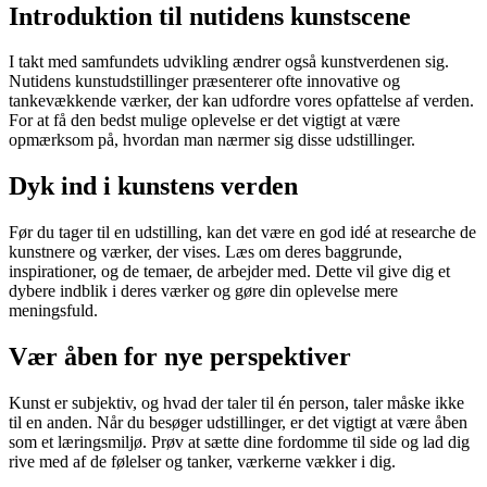
Introduktion til nutidens kunstscene
I takt med samfundets udvikling ændrer også kunstverdenen sig.
Nutidens kunstudstillinger præsenterer ofte innovative og
tankevækkende værker, der kan udfordre vores opfattelse af verden.
For at få den bedst mulige oplevelse er det vigtigt at være
opmærksom på, hvordan man nærmer sig disse udstillinger.
Dyk ind i kunstens verden
Før du tager til en udstilling, kan det være en god idé at researche de
kunstnere og værker, der vises. Læs om deres baggrunde,
inspirationer, og de temaer, de arbejder med. Dette vil give dig et
dybere indblik i deres værker og gøre din oplevelse mere
meningsfuld.
Vær åben for nye perspektiver
Kunst er subjektiv, og hvad der taler til én person, taler måske ikke
til en anden. Når du besøger udstillinger, er det vigtigt at være åben
som et læringsmiljø. Prøv at sætte dine fordomme til side og lad dig
rive med af de følelser og tanker, værkerne vækker i dig.