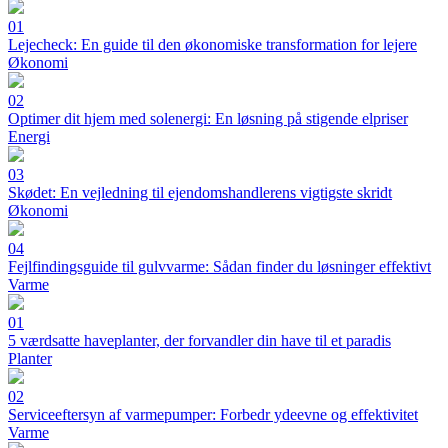
01
Lejecheck: En guide til den økonomiske transformation for lejere
Økonomi
02
Optimer dit hjem med solenergi: En løsning på stigende elpriser
Energi
03
Skødet: En vejledning til ejendomshandlerens vigtigste skridt
Økonomi
04
Fejlfindingsguide til gulvvarme: Sådan finder du løsninger effektivt
Varme
01
5 værdsatte haveplanter, der forvandler din have til et paradis
Planter
02
Serviceeftersyn af varmepumper: Forbedr ydeevne og effektivitet
Varme