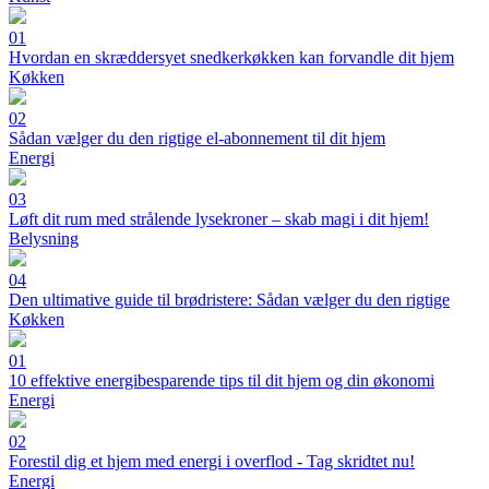
01
Hvordan en skræddersyet snedkerkøkken kan forvandle dit hjem
Køkken
02
Sådan vælger du den rigtige el-abonnement til dit hjem
Energi
03
Løft dit rum med strålende lysekroner – skab magi i dit hjem!
Belysning
04
Den ultimative guide til brødristere: Sådan vælger du den rigtige
Køkken
01
10 effektive energibesparende tips til dit hjem og din økonomi
Energi
02
Forestil dig et hjem med energi i overflod - Tag skridtet nu!
Energi