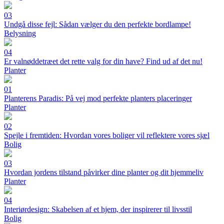
03
Undgå disse fejl: Sådan vælger du den perfekte bordlampe!
Belysning
04
Er valnøddetræet det rette valg for din have? Find ud af det nu!
Planter
01
Planterens Paradis: På vej mod perfekte planters placeringer
Planter
02
Spejle i fremtiden: Hvordan vores boliger vil reflektere vores sjæl
Bolig
03
Hvordan jordens tilstand påvirker dine planter og dit hjemmeliv
Planter
04
Interiørdesign: Skabelsen af et hjem, der inspirerer til livsstil
Bolig