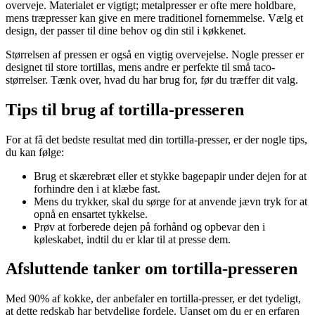
overveje. Materialet er vigtigt; metalpresser er ofte mere holdbare,
mens træpresser kan give en mere traditionel fornemmelse. Vælg et
design, der passer til dine behov og din stil i køkkenet.
Størrelsen af pressen er også en vigtig overvejelse. Nogle presser er
designet til store tortillas, mens andre er perfekte til små taco-
størrelser. Tænk over, hvad du har brug for, før du træffer dit valg.
Tips til brug af tortilla-presseren
For at få det bedste resultat med din tortilla-presser, er der nogle tips,
du kan følge:
Brug et skærebræt eller et stykke bagepapir under dejen for at
forhindre den i at klæbe fast.
Mens du trykker, skal du sørge for at anvende jævn tryk for at
opnå en ensartet tykkelse.
Prøv at forberede dejen på forhånd og opbevar den i
køleskabet, indtil du er klar til at presse dem.
Afsluttende tanker om tortilla-presseren
Med 90% af kokke, der anbefaler en tortilla-presser, er det tydeligt,
at dette redskab har betydelige fordele. Uanset om du er en erfaren