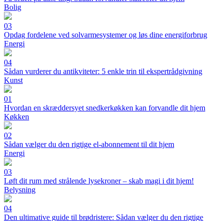
Bolig
03
Opdag fordelene ved solvarmesystemer og løs dine energiforbrug
Energi
04
Sådan vurderer du antikviteter: 5 enkle trin til ekspertrådgivning
Kunst
01
Hvordan en skræddersyet snedkerkøkken kan forvandle dit hjem
Køkken
02
Sådan vælger du den rigtige el-abonnement til dit hjem
Energi
03
Løft dit rum med strålende lysekroner – skab magi i dit hjem!
Belysning
04
Den ultimative guide til brødristere: Sådan vælger du den rigtige