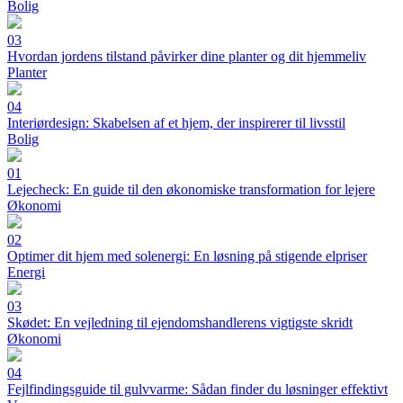
Bolig
03
Hvordan jordens tilstand påvirker dine planter og dit hjemmeliv
Planter
04
Interiørdesign: Skabelsen af et hjem, der inspirerer til livsstil
Bolig
01
Lejecheck: En guide til den økonomiske transformation for lejere
Økonomi
02
Optimer dit hjem med solenergi: En løsning på stigende elpriser
Energi
03
Skødet: En vejledning til ejendomshandlerens vigtigste skridt
Økonomi
04
Fejlfindingsguide til gulvvarme: Sådan finder du løsninger effektivt