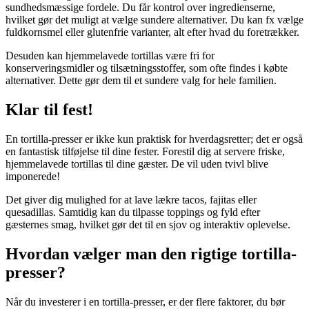
sundhedsmæssige fordele. Du får kontrol over ingredienserne,
hvilket gør det muligt at vælge sundere alternativer. Du kan fx vælge
fuldkornsmel eller glutenfrie varianter, alt efter hvad du foretrækker.
Desuden kan hjemmelavede tortillas være fri for
konserveringsmidler og tilsætningsstoffer, som ofte findes i købte
alternativer. Dette gør dem til et sundere valg for hele familien.
Klar til fest!
En tortilla-presser er ikke kun praktisk for hverdagsretter; det er også
en fantastisk tilføjelse til dine fester. Forestil dig at servere friske,
hjemmelavede tortillas til dine gæster. De vil uden tvivl blive
imponerede!
Det giver dig mulighed for at lave lækre tacos, fajitas eller
quesadillas. Samtidig kan du tilpasse toppings og fyld efter
gæsternes smag, hvilket gør det til en sjov og interaktiv oplevelse.
Hvordan vælger man den rigtige tortilla-
presser?
Når du investerer i en tortilla-presser, er der flere faktorer, du bør