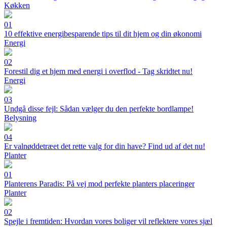
Køkken
01
10 effektive energibesparende tips til dit hjem og din økonomi
Energi
02
Forestil dig et hjem med energi i overflod - Tag skridtet nu!
Energi
03
Undgå disse fejl: Sådan vælger du den perfekte bordlampe!
Belysning
04
Er valnøddetræet det rette valg for din have? Find ud af det nu!
Planter
01
Planterens Paradis: På vej mod perfekte planters placeringer
Planter
02
Spejle i fremtiden: Hvordan vores boliger vil reflektere vores sjæl