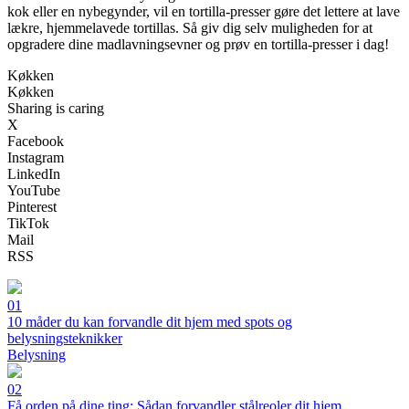
kok eller en nybegynder, vil en tortilla-presser gøre det lettere at lave
lækre, hjemmelavede tortillas. Så giv dig selv muligheden for at
opgradere dine madlavningsevner og prøv en tortilla-presser i dag!
Køkken
Køkken
Sharing is caring
X
Facebook
Instagram
LinkedIn
YouTube
Pinterest
TikTok
Mail
RSS
01
10 måder du kan forvandle dit hjem med spots og
belysningsteknikker
Belysning
02
Få orden på dine ting: Sådan forvandler stålreoler dit hjem