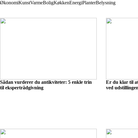
Økonomi
Kunst
Varme
Bolig
Køkken
Energi
Planter
Belysning
Sådan vurderer du antikviteter: 5 enkle trin
Er du klar til 
til ekspertrådgivning
ved udstillinge