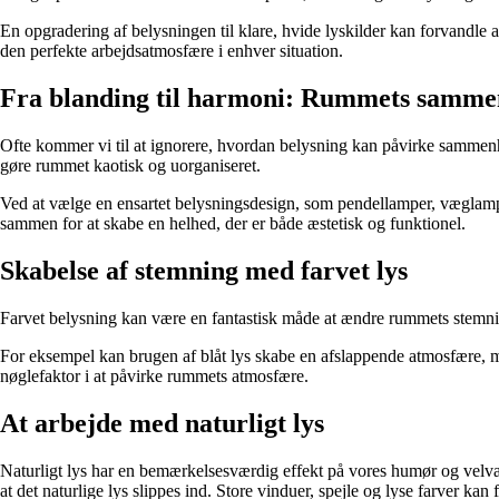
En opgradering af belysningen til klare, hvide lyskilder kan forvandle a
den perfekte arbejdsatmosfære i enhver situation.
Fra blanding til harmoni: Rummets samm
Ofte kommer vi til at ignorere, hvordan belysning kan påvirke sammenhæ
gøre rummet kaotisk og uorganiseret.
Ved at vælge en ensartet belysningsdesign, som pendellamper, væglamp
sammen for at skabe en helhed, der er både æstetisk og funktionel.
Skabelse af stemning med farvet lys
Farvet belysning kan være en fantastisk måde at ændre rummets stemni
For eksempel kan brugen af blåt lys skabe en afslappende atmosfære, me
nøglefaktor i at påvirke rummets atmosfære.
At arbejde med naturligt lys
Naturligt lys har en bemærkelsesværdig effekt på vores humør og velv
at det naturlige lys slippes ind. Store vinduer, spejle og lyse farver kan 