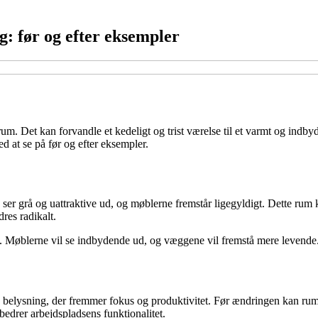
: før og efter eksempler
t rum. Det kan forvandle et kedeligt og trist værelse til et varmt og ind
d at se på før og efter eksempler.
e ser grå og uattraktive ud, og møblerne fremstår ligegyldigt. Dette rum 
es radikalt.
m. Møblerne vil se indbydende ud, og væggene vil fremstå mere levende. 
ave belysning, der fremmer fokus og produktivitet. Før ændringen kan ru
drer arbejdspladsens funktionalitet.