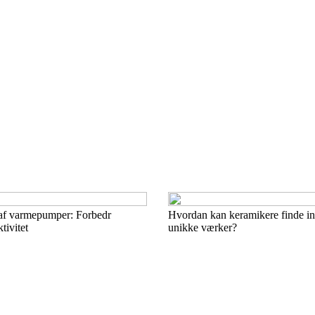
 af varmepumper: Forbedr
Hvordan kan keramikere finde ins
tivitet
unikke værker?