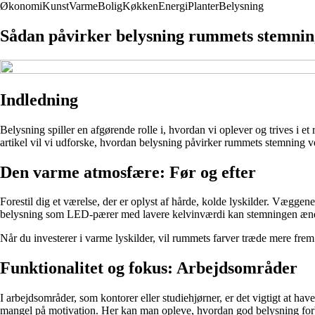
Økonomi
Kunst
Varme
Bolig
Køkken
Energi
Planter
Belysning
Sådan påvirker belysning rummets stemning
Indledning
Belysning spiller en afgørende rolle i, hvordan vi oplever og trives i e
artikel vil vi udforske, hvordan belysning påvirker rummets stemning ve
Den varme atmosfære: Før og efter
Forestil dig et værelse, der er oplyst af hårde, kolde lyskilder. Væggen
belysning som LED-pærer med lavere kelvinværdi kan stemningen ændr
Når du investerer i varme lyskilder, vil rummets farver træde mere fre
Funktionalitet og fokus: Arbejdsområder
I arbejdsområder, som kontorer eller studiehjørner, er det vigtigt at h
mangel på motivation. Her kan man opleve, hvordan god belysning forbe