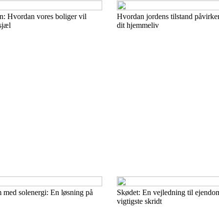
en: Hvordan vores boliger vil
Hvordan jordens tilstand påvirker
sjæl
dit hjemmeliv
m med solenergi: En løsning på
Skødet: En vejledning til ejend
vigtigste skridt