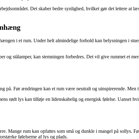
rbejdsområdet. Det skaber bedre synlighed, hvilket gør det lettere at læ
enhæng
ngen i et rum. Under helt almindelige forhold kan belysningen i stuen 
er og stålamper, kan stemningen forbedres. Det vil give rummet et me
ng på. Før ændringen kan et rum være neutralt og uinspirerende. Men t
ns rødt lys kan tilføje en lidenskabelig og energisk følelse. Uanset hv
ære. Mange rum kan opfattes som små og dunkle i mangel på sollys. Før
forstærke følelserne af lys og plads.